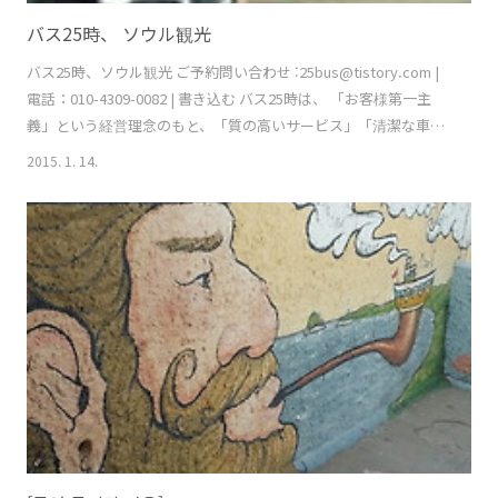
バス25時、 ソウル観光
バス25時、ソウル観光 ご予約問い合わせ :25bus@tistory.com |
電話：010-4309-0082 | 書き込む バス25時は、 「お客様第一主
義」という経営理念のもと、「質の高いサービス」「清潔な車
輌」「適切な運賃」をモットーに営業しております。 お客様が求
2015. 1. 14.
めるサービスをお客様の立場でもう一度考え、お客様一人ひとり
に感動していただ けるザービスを提供することを常に追求いたし
ます。 皆様に愛されるバス会社として最上級のおもてなしをお約
束いたします。 人数・予算に合わせて選べられるバスのラインア
ップ 16人乗り （リムジン） 20人乗り（優等級） 25人乗り（ミニ
バス） 28人乗り（優等級） 31人乗り（中型バス） 45人乗り（大
型バス） ソウル 市内 観光ツアー ソウル市内の代表的な観光スポ
ット： 北村韓屋マウル (북촌 한옥마을) 景福宮 (Gyeongbokgun..