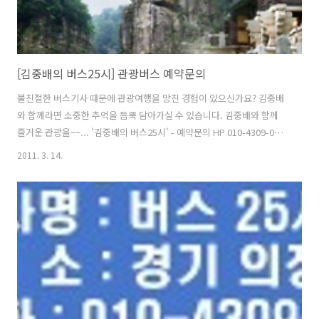
[김중배의 버스25시] 관광버스 예약문의
불친절한 버스기사 때문에 관광여행을 망친 경험이 있으신가요? 김중배
와 함께라면 소중한 추억을 듬뿍 담아가실 수 있습니다. 김중배와 함께
즐거운 관광을~~... '김중배의 버스25시' - 예약문의 HP 010-4309-0082
소형버스, 대형버스, 전세버스, 관광버스, 야유회, 등산, 낚시, 스키장, 골
2011. 3. 14.
프장, 버스대절문의, 김포공항, 인천국제공항, 세미나, 버스투어, 버스시
내관광, 김중배 기사, 각종모임, 행사, 관광 여행정보, 결혼식, OT, MT,
25인승, 45인승 버스 예약문의. 010-4309-0082 http://25bus.kr 입급
계좌번호 : 신한은행 110-119-304483 (예금주 김중배) Email :
kjb60kjb@hanmail.net 안녕하세요. 25bus.kr에 오신 것을 환영합..