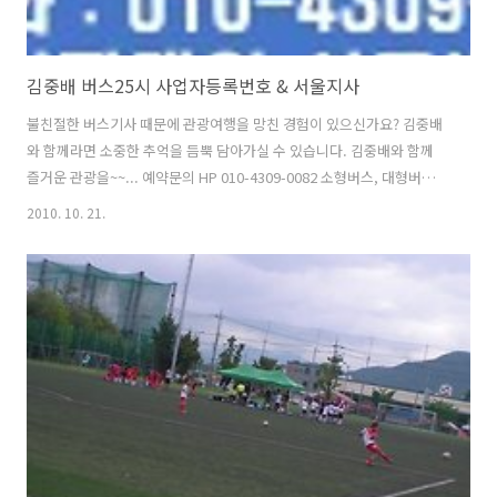
김중배 버스25시 사업자등록번호 & 서울지사
불친절한 버스기사 때문에 관광여행을 망친 경험이 있으신가요? 김중배
와 함께라면 소중한 추억을 듬뿍 담아가실 수 있습니다. 김중배와 함께
즐거운 관광을~~... 예약문의 HP 010-4309-0082 소형버스, 대형버스,
전세버스, 관광버스, 야유회, 등산, 낚시, 스키장, 골프장, 버스대절문의,
2010. 10. 21.
김포공항, 인천국제공항, 세미나, 버스투어, 버스시내관광, 김중배 기사,
각종모임, 행사, 관광 여행정보, 결혼식, OT, MT, 25인승, 45인승 버스
예약문의. 010-4309-0082 http://25bus.kr 입급계좌번호 : 신한은행
110-119-304483 (예금주 김중배) Email : kjb60kjb@hanmail.net 안
녕하세요. 25bus.kr에 오신 것을 환영합니다. 친절하게 모시겠습니..