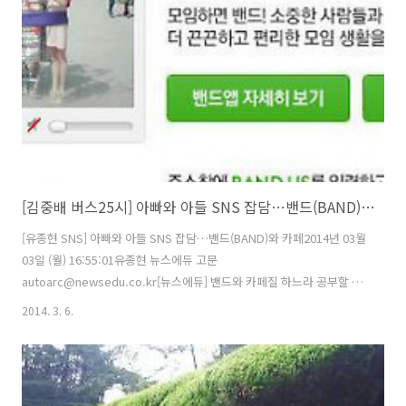
충실하고자 노력하고 또 연구하고 있습니다. 25인승, 31인승, 45인승,
골프투어16인승, 28인승 우등버스… 최신형 버스 각 차종별 다량 보유.
관광여행의 차별화를 선언한 버스25시는, 항상 쾌적한 차량으로 국빈
급..
[김중배 버스25시] 아빠와 아들 SNS 잡담…밴드(BAND)와 카페
[유종현 SNS] 아빠와 아들 SNS 잡담…밴드(BAND)와 카페2014년 03월
03일 (월) 16:55:01유종현 뉴스에듀 고문
autoarc@newsedu.co.kr[뉴스에듀] 밴드와 카페질 하느라 공부할 시
간이 없다는 고등학생 아들과의 SNS 대화 아빠: 요즘 밴드 때문에 카페
2014. 3. 6.
가 시들한 것 같아.아들: 그래도 밴드 때문에 카페가 죽지는 않아요.아빠:
아니, 죽어가는거 같아.아들: 지하철이 생겼다고 버스가 사라지나요? 밴
드가 카페를 대체하는 건 한계가 있어요.아빠: 한계?아들: 밴드에서 수천
명 회원 관리할 수 있을 것 같아요? 밴드에서 전체메일 보낼 수 있어요?