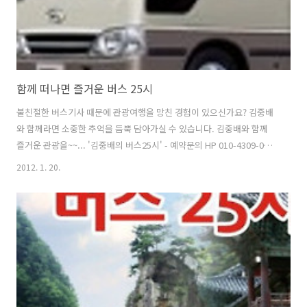
함께 떠나면 즐거운 버스 25시
불친절한 버스기사 때문에 관광여행을 망친 경험이 있으신가요? 김중배
와 함께라면 소중한 추억을 듬뿍 담아가실 수 있습니다. 김중배와 함께
즐거운 관광을~~... '김중배의 버스25시' - 예약문의 HP 010-4309-0082
소형버스, 대형버스, 전세버스, 관광버스, 야유회, 등산, 낚시, 스키장, 골
2012. 1. 20.
프장, 버스대절문의, 김포공항, 인천국제공항, 세미나, 버스투어, 버스시
내관광, 김중배 기사, 각종모임, 행사, 관광 여행정보, 결혼식, OT, MT,
25인승, 45인승 버스 예약문의. 010-4309-0082 http://25bus.kr 입급
계좌번호 : 신한은행 100-028-366065 예금주 (주)버스25시 Email :
kjb60kjb@hanmail.net 안녕하세요. 25bus.kr에 오신 것을 ..