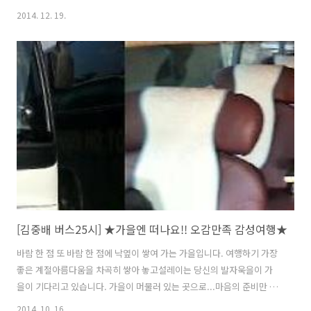
성장이 고객의 선택에 달려 있음을 알고 고객만족을 모든 업무의 판단기
2014. 12. 19.
준으로 삼고 있습니다. 고객이 원하시는 서비스를, 고객의 입장에서 한
번 더 생각하여, 고객 한분 한분에게 만족하고 감동할 수 있는 관광서비
스를 제공하는 것이 버스25시가 추구하는 경영철학입니다. 김중배와 함
께 즐거운 관광을 만끽하시기 바랍니다. 감사합니다. (주)버스25시 대표
이사 김중배 (주)버스25시2008년 10월28일 설립(2013년 2월1일 법인
전환)된 (주)버스25시는 정부, 공공기관 및 지자체, 대기업, 의료기관 등
..
[김중배 버스25시] ★가을엔 떠나요!! 오감만족 감성여행★
바람 한 점 또 바람 한 점에 낙옆이 쌓여 가는 가을입니다. 여행하기 가장
좋은 계절아름다움을 차곡히 쌓아 놓고설레이는 당신의 발자욱을이 가
을이 기다리고 있습니다. 가을이 머물러 있는 곳으로...마음의 준비만 하
시면저희 버스25시가 가장 편하고 안전하게 낭만과 추억을 간직할 곳 까
2014. 10. 16.