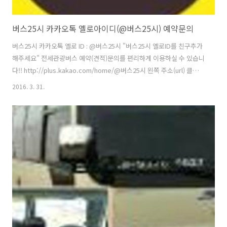
버스25시 카카오톡 옐로아이디(@버스25시) 예약문의
버스25시 카카오톡 옐로 ID : @버스25시 "버스25시 옐로ID를 친구추가
해주세요" 전세관광버스 예약(견적)문의를 편리하게 이용하실 수 있습니
다!! http://plus.kakao.com/home/@버스25시 왼쪽 주소(url) 클릭
^^* @버스25시 카카오톡 옐로아이디 친구추가 QR코드(350X350) @
2016. 3. 31.
버스25시 카카오톡 옐로아이디 친구추가 QR코드(50X50) "카카오톡에
서 버스25시 옐로 아이디를 친구추가 하시면 1:1 고객상담이 가능합니
다.(비밀보장)" 친구추가 링크 공유 http://plus.kakao.com/home/@
버스25시 버스25시 옐로 아이디 카카오톡 친구추가하는 방법 [수동 추
가] 1. 카카오톡 친구 - 친구찾기를 클릭하세요!! (아래 사진 상단 빨간 부
분) 2. 친구찾기 검..