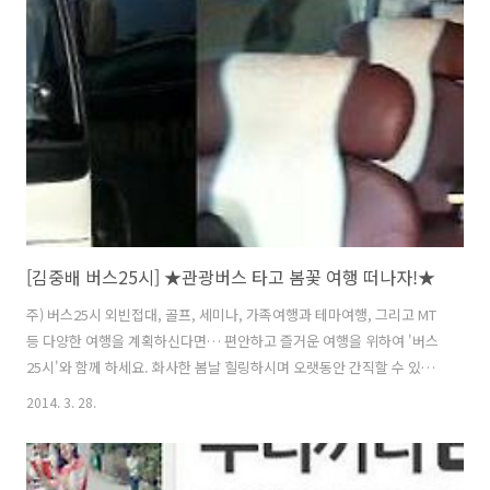
를 기억하면 된다. ▲ 국내여행전문가, 사진작가로도 활동중인 김중배
(53) 버스25시 대표는 국내 관광버스 업계의 대부로 불린다.국내여행전
문가, 사진작가로도 활동중인 김중배(53. 사진) 버스25시 대표는 국내 관
광버스 업계의 대부로 불린다. “김중배를 모르면 간첩”이..
[김중배 버스25시] ★관광버스 타고 봄꽃 여행 떠나자!★
주) 버스25시 외빈접대, 골프, 세미나, 가족여행과 테마여행, 그리고 MT
등 다양한 여행을 계획하신다면… 편안하고 즐거운 여행을 위하여 '버스
25시'와 함께 하세요. 화사한 봄날 힐링하시며 오랫동안 간직할 수 있는
추억을 만들어 드리겠습니다. 버스25시는 수십년 다져온 경험을 토대로
2014. 3. 28.
고객이 원하는 이상의 디테일한 테마예행을 꾸준히 개발하며, 관광 트렌
드를 주도하고 있습니다. 또한 버스25시는 전국 유명 관광지와 명승지,
유적지는 물론, 알려지지 않은 감춰진 비경을 찾아내어, 고객님 욕구에