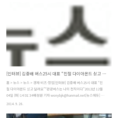
한 63살 씨에슈화 씨가 모는 수레입니다. 수레 위에는 백발이 성성한 구
순의 노모가 타고 있습니다. 더 늦기 전에 어머니에게 추억을 선물하고
싶다며 씨에슈화 씨는 지난해 4월부터 중국 대륙 곳곳을 누볐습니다. 애
틋한 효심으로 전 세계를 울린 효녀가 어머니와 함께 우리나라를 찾았습
니다. 손수레 모녀는 경복궁과 남산 N서울 타워 등을 방문하며 한국의 ..
[인터뷰] 김중배 버스25시 대표 “친절 다이아몬드 싣고 달려요”
홈 > 뉴스 > 뉴스 > 경제·비즈·창업[인터뷰] 김중배 버스25시 대표 “친
절 다이아몬드 싣고 달려요”“관광버스는 나의 천직이다”2012년 12월
04일 (화) 14:01:34배성원 기자 wonybjk@hanmail.net[뉴스에듀] 관
광버스를 이용하는 여행객이라면 불친절한 버스기사나 바가지 요금 때
2014. 9. 26.
문에 여행을 망친 경험이 누구나 한번쯤 있을 것이다. 국내여행을 하면서
그런 걱정 없이 소중한 추억을 듬뿍 담아가려면 ‘김중배’라는 이름 석자