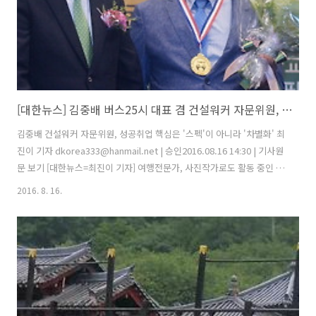
[대한뉴스] 김중배 버스25시 대표 겸 건설워커 자문위원, 성공취업 핵심은 '스펙'이 아니라 '차별화'
김중배 건설워커 자문위원, 성공취업 핵심은 '스펙'이 아니라 '차별화' 최
진이 기자 dkorea333@hanmail.net | 승인2016.08.16 14:30 | 기사원
문 보기 [대한뉴스=최진이 기자] 여행전문가, 사진작가로도 활동 중인 김
중배 버스25시 대표(사진 · 56세)는 국내 전세·관광버스 업계 대부로 꼽
2016. 8. 16.
힌다. '김중배를 모르면 간첩'이라는 말이 있을 정도로 전세·관광버스 업
계에서 잘 알려진 인물이다. ↑김중배 버스25시 대표(사진 오른쪽)가 지
난달 19일 국회 헌정기념관 대강당에서 개최된 '제2회 대한민국인성교
육대상' 시상식에서 수상을 한 후 기념촬영을 하고 있다. / 사진=건설워
커ⓒ대한뉴스 김 대표는 올해 1월부터 건설취업포털 건설워커의 자문위
원으로도 활동하며 구직자들을 상대로 진심어린 진..