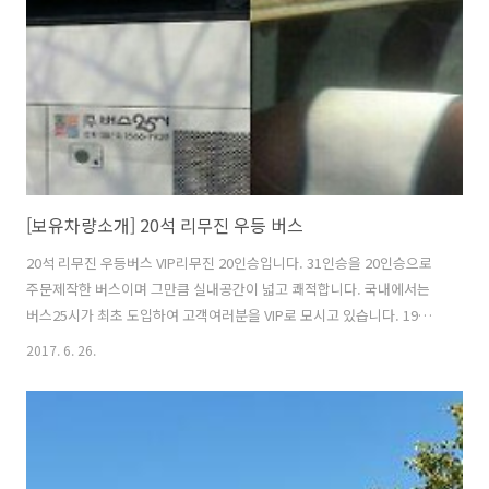
중흥건설(주) / 우미건설(주) 요진건설산업(주) / ㈜서브원 / (주)..
[보유차량소개] 20석 리무진 우등 버스
20석 리무진 우등버스 VIP리무진 20인승입니다. 31인승을 20인승으로
주문제작한 버스이며 그만큼 실내공간이 넓고 쾌적합니다. 국내에서는
버스25시가 최초 도입하여 고객여러분을 VIP로 모시고 있습니다. 19명
까지 탈수 있습니다. 전세,관광버스 대절,15,16인승,20,25인승,28석,31
2017. 6. 26.
석,45인승,미니,리무진,우등버스 대여,렌탈 문의 ★ 버스25시 ★ 1566-
7929 | 010-4309-0082 | 카카오톡 Yellow ID : @버스25시 카카오톡 플
러스 친구에 버스25시를 추가하시면 편하게 상담받으실 수 있습니다^^