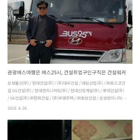
관광버스여행은 버스25시, 건설취업구인구직은 건설워커
삼성물산(주) / 현대건설(주) / (주)대우건설 / 대림산업(주) / ㈜포스코건
설 GS건설(주) / 현대엔지니어링(주) / 현대산업개발(주) / 롯데건설(주)
/ SK건설(주) ㈜한화건설 / (주)부영주택 / ㈜호반건설 / 삼성엔지니어링
(주) / 금호산업(주) 한신공영(주) / 계룡건설산업(주) / ㈜한라 / 코오롱글
2018. 4. 26.
로벌(주) / (주)태영건설 두산건설(주) / 쌍용건설(주) / 신세계건설(주) /
두산중공업(주) / ㈜한양 ㈜케이씨씨건설 / ㈜반도건설 / 아이에스동서
(주) / ㈜삼호 / ㈜효성 대방건설(주) / (주)서희건설 / ㈜한진중공업 / 화
성산업(주) / 중흥토건(주) 동부건설(주) / 제일건설(주) / (주)동원개발 /