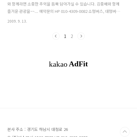
와 함께라면 소중한 추억을 듬뿍 담아가실 수 있습니다. 김중배와 함께
즐거운 관광을~~... 예약문의 HP 010-4309-0082 소형버스, 대형버스,
전세버스, 관광버스, 야유회, 등산, 낚시, 스키장, 골프장, 버스대절문의,
2009. 9. 13.
김포공항, 인천국제공항, 세미나, 버스투어, 버스시내관광, 김중배 기사,
각종모임, 행사, 관광 여행정보, 결혼식, OT, MT, 25인승, 45인승 버스
1
2
예약문의. 010-4309-0082 http://25bus.kr
본사 주소 : 경기도 하남시 대청로 26