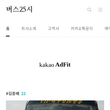
본문 바로가기
버스25시
홈
회사소개
고객사
카카오톡문의
예
김중배
22