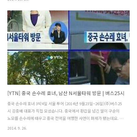
지쾌적하게 모셔다 드립니다. 25인승, 31인승. 45인승까지최신형 Tour
차종과 골프투어 16인승, 28인승 우등버스로 가족여행, 테마여행, 단체
M.T 및다양한 여행을 준비하세요 최근 20인승 최신형 리무진 버스를 도
입하여 거실 같은 분위기로내외빈 접대에서 VVIP 국빈급 귀빈까지친절
하게 모시고 있습니다. 다녀오신 여행지보다버스25시를 기억해 주시는
고객님들께항상 기쁜 마음으로 부담을 갖고감사하는 마음으로고객님들
을 모시고 ..
[YTN] 중국 손수레 효녀, 남산 N서울타워 방문 | 버스25시
중국 손수레 효녀 3박4일 서울 투어 (2014년 9월23일~26일)(주)버스25
시 김중배 대표가 직접 모셨습니다. 중국에서 환갑을 넘긴 딸이 구순의
노모를 손수레에 태우고 중국 전역을 여행한 사연이 화제가 됐는데요. 전
세계를 감동시킨 모녀가 한국을 찾아 '효'의 의미를 전했습니다. '효행천
2014. 9. 26.
하'라는 글이 새겨진 손수레기 시선을 사로잡습니다. 교사로 일하다 은퇴