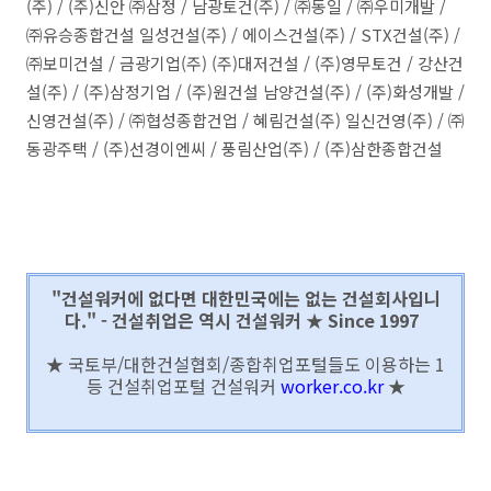
(주) / (주)신안 ㈜삼정 / 남광토건(주) / ㈜동일 / ㈜우미개발 /
㈜유승종합건설 일성건설(주) / 에이스건설(주) / STX건설(주) /
㈜보미건설 / 금광기업(주) (주)대저건설 / (주)영무토건 / 강산건
설(주) / (주)삼정기업 / (주)원건설 남양건설(주) / (주)화성개발 /
신영건설(주) / ㈜협성종합건업 / 혜림건설(주) 일신건영(주) / ㈜
동광주택 / (주)선경이엔씨 / 풍림산업(주) / (주)삼한종합건설
"건설워커에 없다면 대한민국에는 없는 건설회사입니
다." - 건설취업은 역시 건설워커 ★ Since 1997
★ 국토부/대한건설협회/종합취업포털들도 이용하는 1
등 건설취업포털 건설워커
worker.co.kr
★