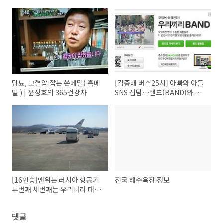
당뇨, 고혈압 잡는 쓴메밀( 흑메
[김중배 버스25시] 아빠와 아들
밀 ) | 윤성호의 365건강차
SNS 잡담…밴드(BAND)와 카
페
[16인승]맨위는 러시아 항공기
전국 해수욕장 정보
두번째 세번째는 우리나라 대통
령 전용기
댓글