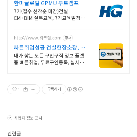
한미글로벌 GPMU 부트캠프
7기(접수 선착순 마감)건설
CM+BIM 실무교육, 7기교육일정
8/28~12/17
http://www.워크잡.com
광고
빠른취업성공 건설현장소장, 경
비원, 건축인부, 노가다
내가 찾는 모든 구인구직 정보 플랫
폼 빠른취업, 무료구인등록, 실시간
채용
1
구독하기
사업자 정보 표시
관련글