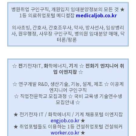
병원취업 구인구직, 개원입지 임대분양정보의 모든 것 ★
1등 의료취업포털 메디컬잡
medicaljob.co.kr
의사초빙, 간호사, 간호조무사, 약사, 방사선사, 임상병리
사, 원무행정, 사무장 구인구직, 병의원 임대분양 매매, 닥
터론/팜론
☆
전
기전자IT,
화
학에너지,
기
계 ☆
전화기 엔지니어 취
업 이엔지잡
☆
☆ 연구개발 R&D, 생산기술, 기능, 설계, 제조 ☆ 이공계
엔지니어 구인구직
☆ 직업전문학교 모집과정 ☆ 국비 교육생 기술연수생
모집안내 ☆
★ 전기전자 IT / 화학에너지 / 기계 채용포털 이엔지잡
engjob.co.kr
★
★ 취업포털들도 이용하는 1등 건설취업포털 건설워커
worker.co.kr
★