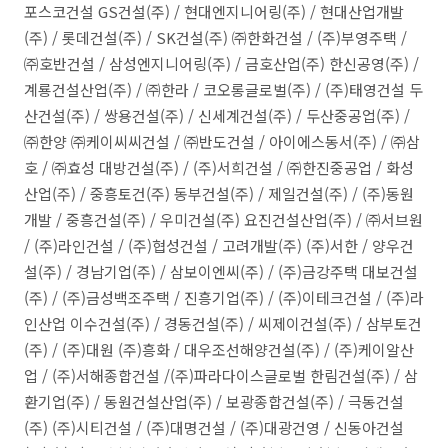
포스코건설 GS건설(주) / 현대엔지니어링(주) / 현대산업개발
(주) / 롯데건설(주) / SK건설(주) ㈜한화건설 / (주)부영주택 /
㈜호반건설 / 삼성엔지니어링(주) / 금호산업(주) 한신공영(주) /
계룡건설산업(주) / ㈜한라 / 코오롱글로벌(주) / (주)태영건설 두
산건설(주) / 쌍용건설(주) / 신세계건설(주) / 두산중공업(주) /
㈜한양 ㈜케이씨씨건설 / ㈜반도건설 / 아이에스동서(주) / ㈜삼
호 / ㈜효성 대방건설(주) / (주)서희건설 / ㈜한진중공업 / 화성
산업(주) / 중흥토건(주) 동부건설(주) / 제일건설(주) / (주)동원
개발 / 중흥건설(주) / 우미건설(주) 요진건설산업(주) / ㈜서브원
/ (주)라인건설 / (주)협성건설 / 고려개발(주) (주)서한 / 양우건
설(주) / 경남기업(주) / 삼보이엔씨(주) / (주)금강주택 대보건설
(주) / (주)금성백조주택 / 진흥기업(주) / (주)이테크건설 / (주)라
인산업 이수건설(주) / 경동건설(주) / 씨제이건설(주) / 삼부토건
(주) / (주)대원 (주)흥화 / 대우조선해양건설(주) / (주)케이알산
업 / (주)서해종합건설 /(주)파라다이스글로벌 한림건설(주) / 삼
환기업(주) / 동원건설산업(주) / 보광종합건설(주) / 극동건설
(주) (주)시티건설 / (주)대명건설 / (주)대광건영 / 신동아건설