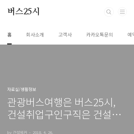
본문 바로가기
버스25시
홈
회사소개
고객사
카카오톡문의
예
자료실/생활정보
관광버스여행은 버스25시,
건설취업구인구직은 건설워
커
by 건설워커
2018. 4. 26.