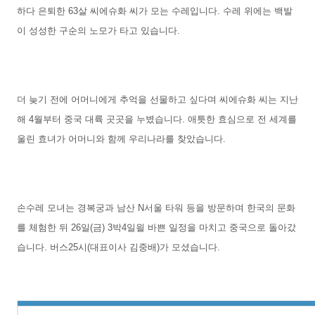
하다 은퇴한 63살 씨에슈화 씨가 모는 수레입니다. 수레 위에는 백발
이 성성한 구순의 노모가 타고 있습니다.
더 늦기 전에 어머니에게 추억을 선물하고 싶다며 씨에슈화 씨는 지난
해 4월부터 중국 대륙 곳곳을 누볐습니다. 애틋한 효심으로 전 세계를
울린 효녀가 어머니와 함께 우리나라를 찾았습니다.
손수레 모녀는 경복궁과 남산 N서울 타워 등을 방문하며 한국의 문화
를 체험한 뒤 26일(금) 3박4일읠 바쁜 일정을 마치고 중국으로 돌아갔
습니다. 버스25시(대표이사 김중배)가 모셨습니다.