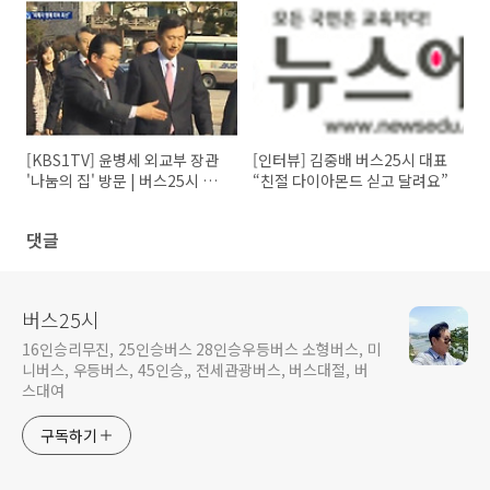
[KBS1TV] 윤병세 외교부 장관
[인터뷰] 김중배 버스25시 대표
'나눔의 집' 방문 | 버스25시 참
“친절 다이아몬드 싣고 달려요”
여
댓글
버스25시
16인승리무진, 25인승버스 28인승우등버스 소형버스, 미
니버스, 우등버스, 45인승,, 전세관광버스, 버스대절, 버
스대여
구독하기