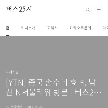
본문 바로가기
버스25시
홈
회사소개
고객사
카카오톡문의
예
프레스룸
[YTN] 중국 손수레 효녀, 남
산 N서울타워 방문 | 버스25
시
by 건설워커
2014. 9. 26.