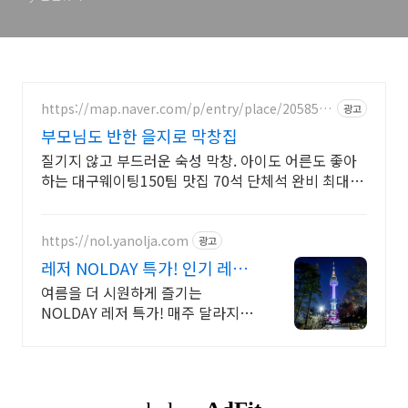
https://map.naver.com/p/entry/place/2058545
광고
204
부모님도 반한 을지로 막창집
질기지 않고 부드러운 숙성 막창. 아이도 어른도 좋아
하는 대구웨이팅150팀 맛집 70석 단체석 완비 최대
70석 완비! 구워 나와 쾌적하고 실패 없는 을지로 회식
https://nol.yanolja.com
광고
레저 NOLDAY 특가! 인기 레저
매일 상시 할인
여름을 더 시원하게 즐기는
NOLDAY 레저 특가! 매주 달라지는
테마 여행 할인