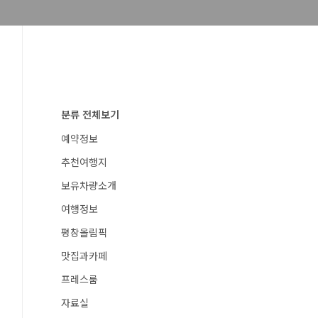
분류 전체보기
예약정보
추천여행지
보유차량소개
여행정보
평창올림픽
맛집과카페
프레스룸
자료실