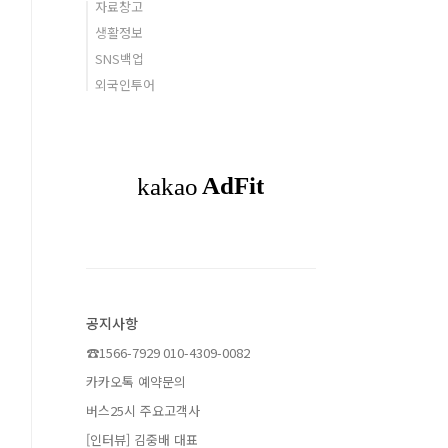
자료창고
생활정보
SNS백업
외국인투어
공지사항
☎1566-7929 010-4309-0082
카카오톡 예약문의
버스25시 주요고객사
[인터뷰] 김중배 대표