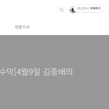
버스25시
구독하기
치
언론기사
시 현수막[4월9일 김중배의