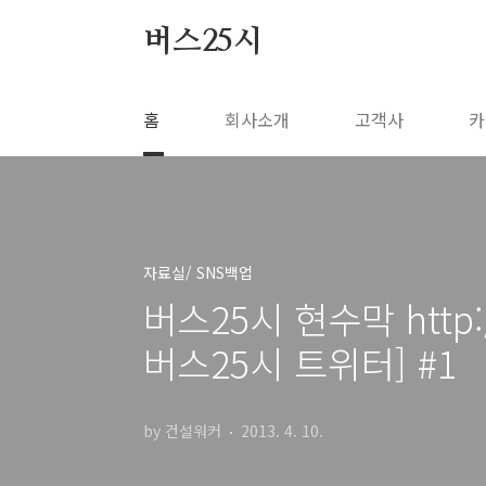
본문 바로가기
버스25시
홈
회사소개
고객사
카
자료실/ SNS백업
버스25시 현수막 http:
버스25시 트위터] #1
by 건설워커
2013. 4. 10.