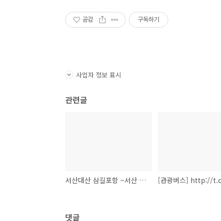
공감
구독하기
사업자 정보 표시
관련글
서산대산 삼길포항 ~서산 볼거리 해미읍성.간월암.개심사.팔봉산.주변에는 왜목마을.이..[4월13일 김중배의 버스25시 트위터] #1
댓글