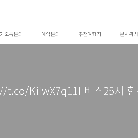
카오톡문의
예약문의
추천여행지
본사위
//t.co/KiIwX7q11I 버스25