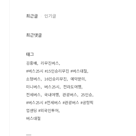
최근글
인기글
최근댓글
태그
김중배
리무진버스
#버스25시 #15인승리무진 #버스대절
소형버스
16인승리무진
예약문의
미니버스
버스25시
전라도여행
전세버스
국내여행
관광버스
25인승
#버스25시 #전세버스 #관광버스 #공항픽
업샌딩 #외국인투어
버스대절