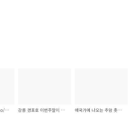
[관광버스] http://t.co/Bqg0hOHBwD[4월10일 김중배의 버스25시 트위터] #1
강릉 경포호 이번주말이 벗꽃피크 입니다 버스25시와 함께 하세요~~^^[4월8일 김중배의 버스25시 트위터] #1
애국가에 나오는 추암 촛대바위 버스25시 http://t.co/kwQldOEHV9[4월7일 김중배의 버스25시 트위터] #1