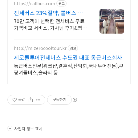
https://callbus.com
광고
전세버스 23%절약, 콜버스 기
사님 후기 평균 4.96점
70만 고객이 선택한 전세버스 무료
가격비교 서비스, 기사님 후기&평점
보고 결정
http://m.zerocooltour.kr
광고
제로쿨투어전세버스 수도권 대표 통근버스회사
통근버스전문(워크샵,결혼식,산악회,국내투어전문),쿠
팡셔틀버스,솔라티 등
공감
구독하기
사업자 정보 표시