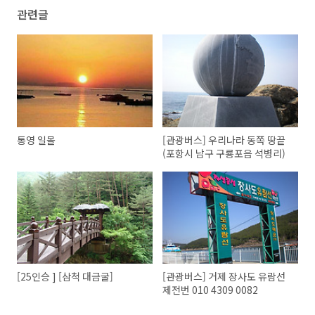
관련글
통영 일몰
[관광버스] 우리나라 동쪽 땅끝
(포항시 남구 구룡포읍 석병리)
[25인승 ] [삼척 대금굴]
[관광버스] 거제 장사도 유람선
제전번 010 4309 0082