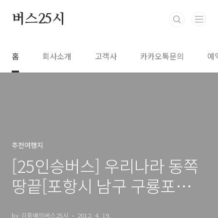
본문 바로가기
버스25시
홈
회사소개
고객사
카카오톡문의
예
추천여행지
[25인승버스] 우리나라 동쪽
땅끝[포항시 남구 구룡포읍
석병리
by 김중배의버스25시
2012. 4. 19.