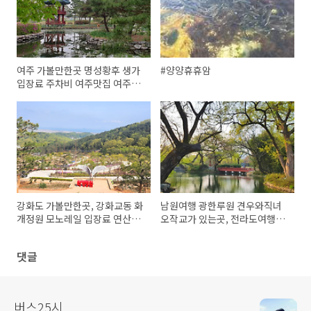
여주 가볼만한곳 명성황후 생가
#양양휴휴암
입장료 주차비 여주맛집 여주여
행지
강화도 가볼만한곳, 강화교동 화
남원여행 광한루원 견우와직녀
개정원 모노레일 입장료 연산군
오작교가 있는곳, 전라도여행지
유배지 5월 봄나들이
로 추천!
댓글
버스25시