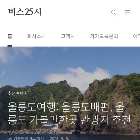
본문 바로가기
버스25시
홈
회사소개
고객사
카카오톡문의
예
추천여행지
울릉도여행: 울릉도배편, 울
릉도 가볼만한곳 관광지 추천
by 김중배의버스25시
2023. 5. 9.